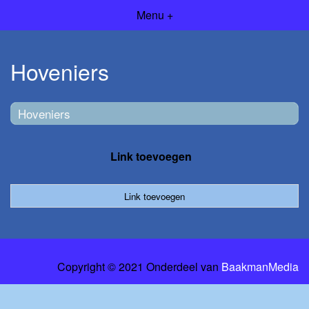
Menu +
Hoveniers
Hoveniers
Link toevoegen
Link toevoegen
Copyright © 2021 Onderdeel van
BaakmanMedia